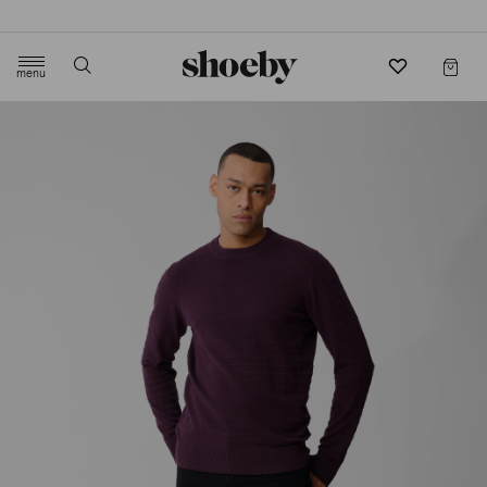
4.5/5 beoordeling door 3807 klanten
menu
label.header.toggle