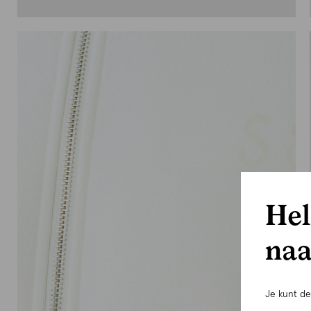
Hel
naa
Je kunt d