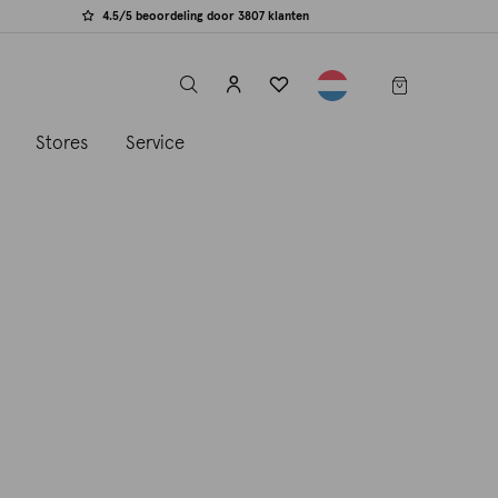
4.5/5 beoordeling door 3807 klanten
label.header.toggle
s
Stores
Service