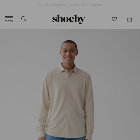
4.5/5 beoordeling door 3807 klanten
menu
label.header.toggle