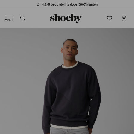
4.5/5 beoordeling door 3807 klanten
menu
label.header.toggle