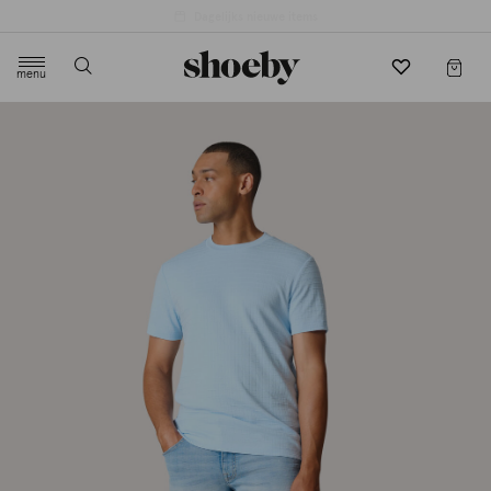
4.5/5 beoordeling door 3807 klanten
menu
label.header.toggle