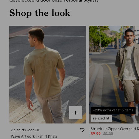
Geselecteerd door onze Personal Stylists
Shop the look
-20% extra vanaf 3 items
relaxed fit
Structuur Zipper Overshirt 
2 t-shirts voor 30
39.99
49.99
Wave Artwork T-shirt Khaki