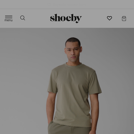
4.5/5 beoordeling door 3807 klanten
menu
label.header.toggle