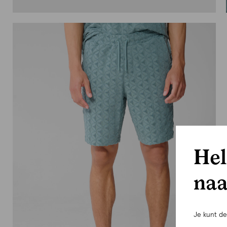
Hel
naa
Je kunt d