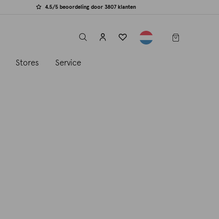
4.5/5 beoordeling door 3807 klanten
label.header.toggle
s
Stores
Service