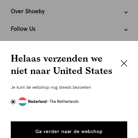
Over Shoeby
Follow Us
We houden het
Cookies
Helaas verzenden we
graag persoonlijk
Nederland
Nederlands
niet naar United States
Om je de beste gebruikservaring te kunnen bieden,
gebruiken wij cookies en daarmee vergelijkbare
Je kunt de webshop nog steeds bezoeken
technieken zoals link-tracking welke gebruikt worden
om advertenties te personaliseren...
Lees meer
Nederland
- The Netherlands
Alle
Details
cookies
Ga verder naar de webshop
tonen
toestaan
Plaats in winkelmand