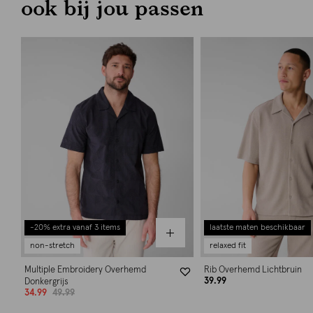
ook bij jou passen
-20% extra vanaf 3 items
laatste maten beschikbaar
non-stretch
relaxed fit
Multiple Embroidery Overhemd
Rib Overhemd Lichtbruin
39.99
Donkergrijs
34.99
49.99