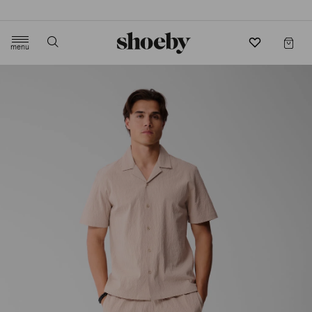
4.5/5 beoordeling door 3807 klanten
menu
label.header.toggle