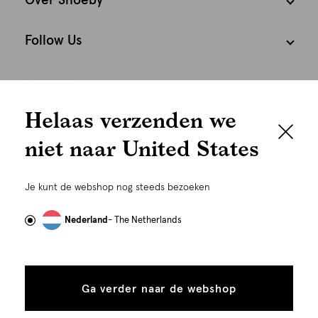
Over Shoeby
Follow Us
Cookies
We houden het
Helaas verzenden we
Nederland
Nederlands
graag persoonlijk
niet naar United States
Om je de beste gebruikservaring te kunnen bieden,
gebruiken wij cookies en daarmee vergelijkbare
Je kunt de webshop nog steeds bezoeken
technieken zoals link-tracking welke gebruikt worden
om advertenties te personaliseren...
Lees meer
Nederland
- The Netherlands
Alle
Details
cookies
Ga verder naar de webshop
tonen
©
Alle rechten voorbehouden. Shoeby 2026
toestaan
Plaats in winkelmand