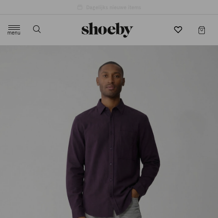
4.5/5 beoordeling door 3807 klanten
menu
label.header.toggle