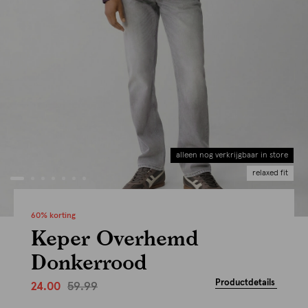
alleen nog verkrijgbaar in store
relaxed fit
60% korting
Keper Overhemd
Donkerrood
Productdetails
59.99
24.00