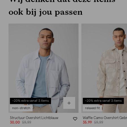
ook bij jou passen
-20% extra vanaf 3 items
-20% extra vanaf 3 items
non-stretch
relaxed fit
Structuur Overshirt Lichtblauw
Waffle Camo Overshirt Geb
30.00
59.99
35.99
59.99