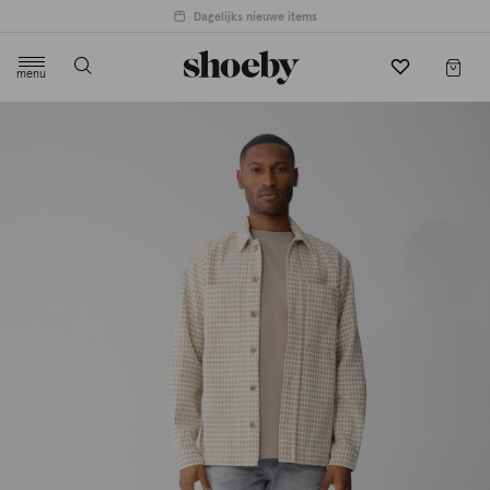
menu
label.header.toggle