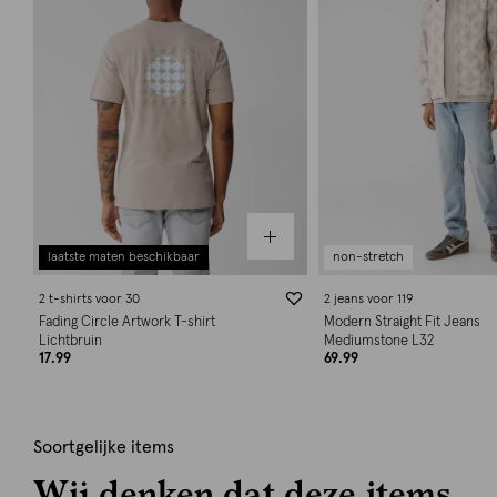
laatste maten beschikbaar
non-stretch
2 t-shirts voor 30
2 jeans voor 119
Fading Circle Artwork T-shirt
Modern Straight Fit Jeans
Lichtbruin
Mediumstone L32
17.99
69.99
Soortgelijke items
Wij denken dat deze items