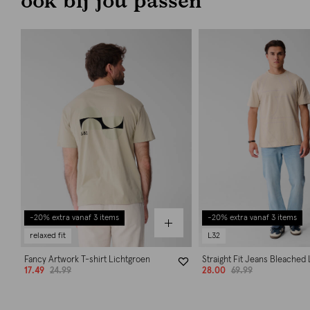
-20% extra vanaf 3 items
-20% extra vanaf 3 items
relaxed fit
L32
Fancy Artwork T-shirt Lichtgroen
Straight Fit Jeans Bleached
17.49
24.99
28.00
69.99