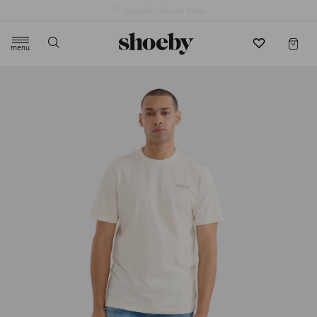
4.5/5 beoordeling door 3807 klanten
menu
label.header.toggle