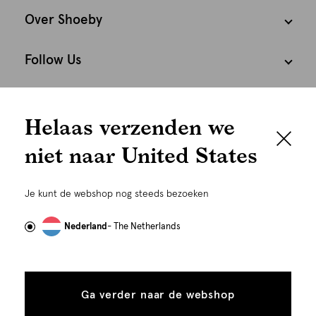
Over Shoeby
Follow Us
We houden het
Cookies
Helaas verzenden we
graag persoonlijk
Nederland
Nederlands
niet naar United States
Om je de beste gebruikservaring te kunnen bieden,
gebruiken wij cookies en daarmee vergelijkbare
Je kunt de webshop nog steeds bezoeken
technieken zoals link-tracking welke gebruikt worden
om advertenties te personaliseren...
Lees meer
Nederland
- The Netherlands
Alle
Details
cookies
Ga verder naar de webshop
tonen
toestaan
Plaats in winkelmand
©
Alle rechten voorbehouden. Shoeby 2026