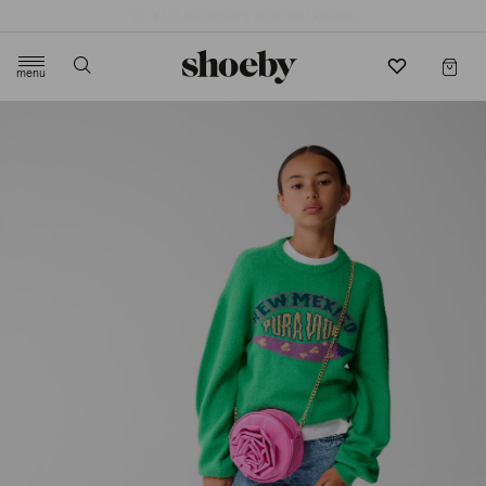
4.5/5 beoordeling door 3807 klanten
menu
label.header.toggle