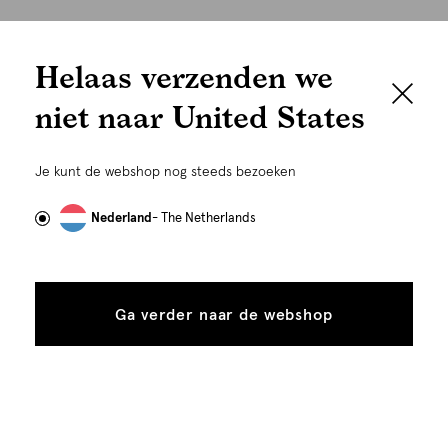
We houden het
Cookies
Helaas verzenden we
graag persoonlijk
Nederland
Nederlands
niet naar United States
Om je de beste gebruikservaring te kunnen bieden,
gebruiken wij cookies en daarmee vergelijkbare
Je kunt de webshop nog steeds bezoeken
technieken zoals link-tracking welke gebruikt worden
om advertenties te personaliseren...
Lees meer
Nederland
- The Netherlands
Alle
Details
cookies
Ga verder naar de webshop
tonen
toestaan
Plaats in winkelmand
©
Alle rechten voorbehouden. Shoeby 2026