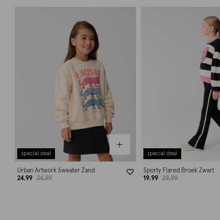
special deal
special deal
Urban Artwork Sweater Zand
Sporty Flared Broek Zwart
24.99
34.99
19.99
29.99