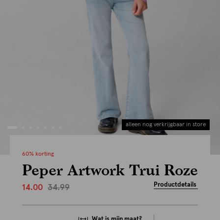
alleen nog verkrijgbaar in store
60% korting
Peper Artwork Trui Roze
Productdetails
34.99
14.00
Wat is mijn maat?