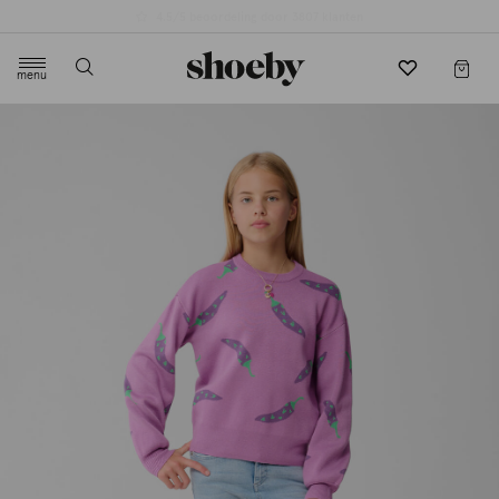
4.5/5 beoordeling door 3807 klanten
menu
label.header.toggle