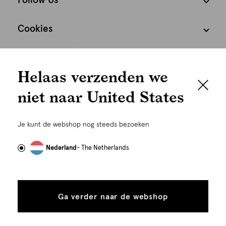
Follow Us
Cookies
We houden het
Nederland
Nederlands
Helaas verzenden we
graag persoonlijk
niet naar United States
Om je de beste gebruikservaring te kunnen bieden,
gebruiken wij cookies en daarmee vergelijkbare
Je kunt de webshop nog steeds bezoeken
technieken zoals link-tracking welke gebruikt worden
om advertenties te personaliseren...
Lees meer
Nederland
- The Netherlands
©
Alle rechten voorbehouden. Shoeby 2026
Alle
Details
cookies
Ga verder naar de webshop
tonen
toestaan
Plaats in winkelmand