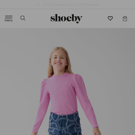
4.5/5 beoordeling door 3807 klanten
menu
label.header.toggle