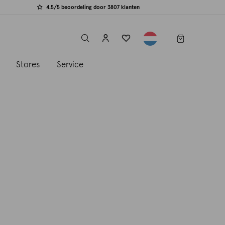
4.5/5 beoordeling door 3807 klanten
label.header.toggle
s
Stores
Service