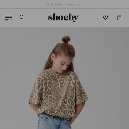
menu
label.header.toggle