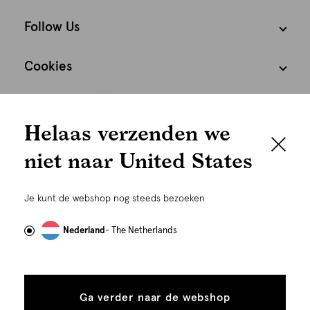
Follow Us
Cookies
We houden het
Nederland
Nederlands
Helaas verzenden we
graag persoonlijk
niet naar United States
Om je de beste gebruikservaring te kunnen bieden,
gebruiken wij cookies en daarmee vergelijkbare
Je kunt de webshop nog steeds bezoeken
technieken zoals link-tracking welke gebruikt worden
om advertenties te personaliseren...
Lees meer
Nederland
- The Netherlands
©
Alle rechten voorbehouden. Shoeby 2026
Alle
Details
cookies
Ga verder naar de webshop
tonen
toestaan