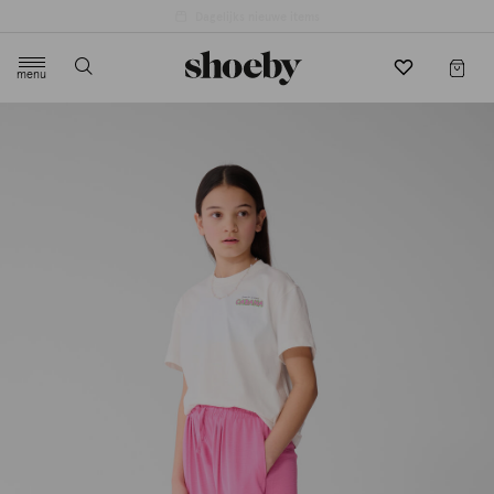
4.5/5 beoordeling door 3807 klanten
menu
label.header.toggle