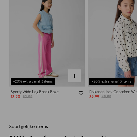
-20% extra vanaf 3 items
-20% extra vanaf 3 items
Sporty Wide Leg Broek Roze
Polkadot Jack Gebroken Wit
13.20
32.99
39.99
49.99
Soortgelijke items