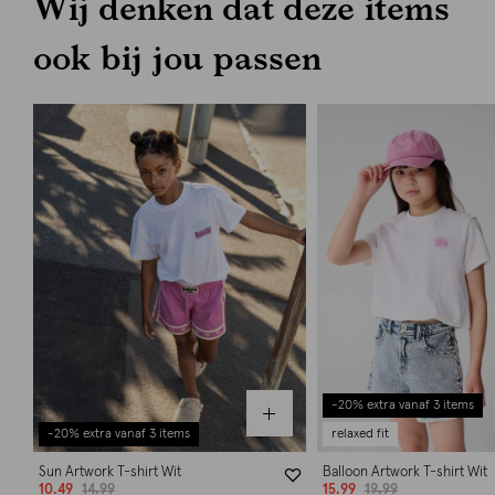
Wij denken dat deze items
ook bij jou passen
-20% extra vanaf 3 items
-20% extra vanaf 3 items
relaxed fit
Sun Artwork T-shirt Wit
Balloon Artwork T-shirt Wit
10.49
14.99
15.99
19.99