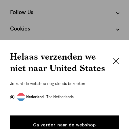
Follow Us
Cookies
We houden het
Nederland
Nederlands
Helaas verzenden we
graag persoonlijk
niet naar United States
Om je de beste gebruikservaring te kunnen bieden,
gebruiken wij cookies en daarmee vergelijkbare
Je kunt de webshop nog steeds bezoeken
technieken zoals link-tracking welke gebruikt worden
om advertenties te personaliseren...
Lees meer
Nederland
- The Netherlands
©
Alle rechten voorbehouden. Shoeby 2026
Alle
Details
cookies
Ga verder naar de webshop
tonen
toestaan