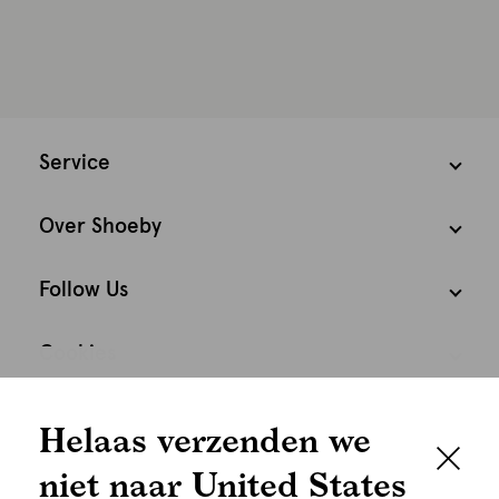
Service
Over Shoeby
Follow Us
Cookies
We houden het
Nederland
Nederlands
Helaas verzenden we
graag persoonlijk
niet naar United States