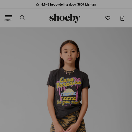
4.5/5 beoordeling door 3807 klanten
menu
label.header.toggle