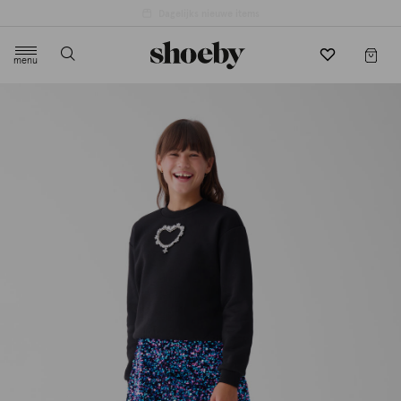
menu
label.header.toggle