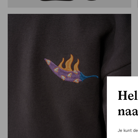
Hel
naa
Je kunt d