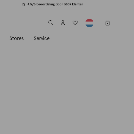
4.5/5 beoordeling door 3807 klanten
label.header.toggle
s
Stores
Service