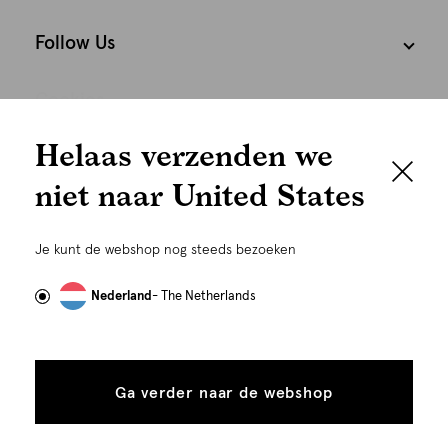
Follow Us
Cookies
We houden het
Helaas verzenden we
Nederland
Nederlands
graag persoonlijk
niet naar United States
Om je de beste gebruikservaring te kunnen bieden,
gebruiken wij cookies en daarmee vergelijkbare
Je kunt de webshop nog steeds bezoeken
technieken zoals link-tracking welke gebruikt worden
om advertenties te personaliseren...
Lees meer
Nederland
- The Netherlands
Alle
Details
cookies
Ga verder naar de webshop
tonen
©
Alle rechten voorbehouden. Shoeby 2026
toestaan
Plaats in winkelmand