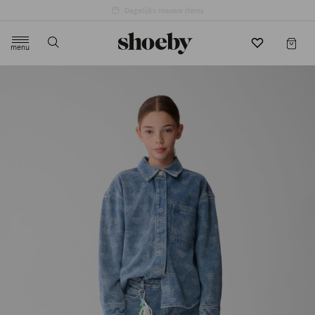
4.5/5 beoordeling door 3807 klanten
menu
label.header.toggle