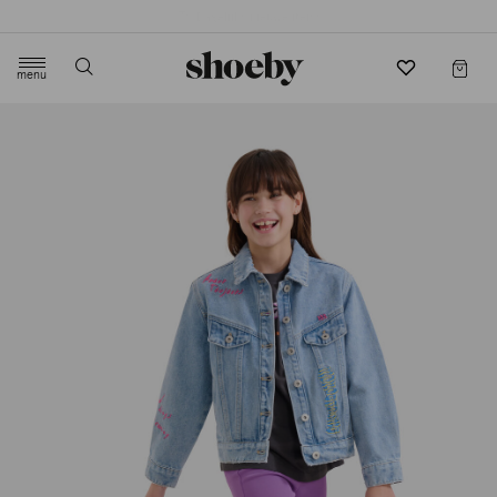
4.5/5 beoordeling door 3807 klanten
menu
label.header.toggle