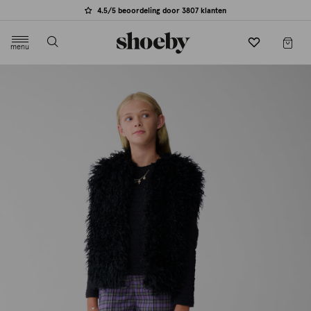
4.5/5 beoordeling door 3807 klanten
menu
label.header.toggle