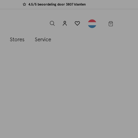
4.5/5 beoordeling door 3807 klanten
label.header.toggle
s
Stores
Service