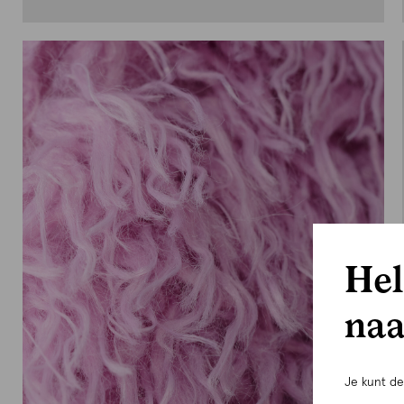
Hel
naa
Je kunt d