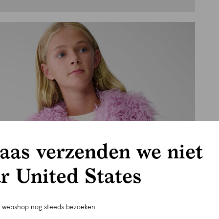
aas verzenden we niet
r United States
e webshop nog steeds bezoeken