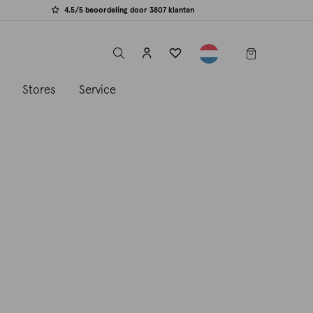
4.5/5 beoordeling door 3807 klanten
label.header.toggle
s
Stores
Service