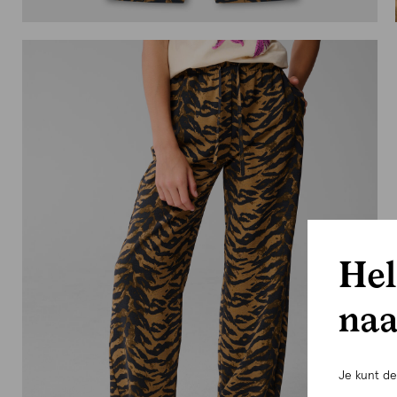
Hel
naa
Je kunt d