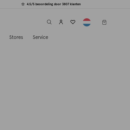
4.5/5 beoordeling door 3807 klanten
label.header.toggle
s
Stores
Service