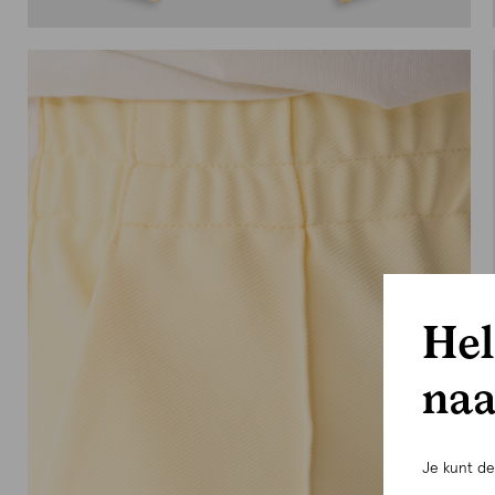
Hel
naa
Je kunt d