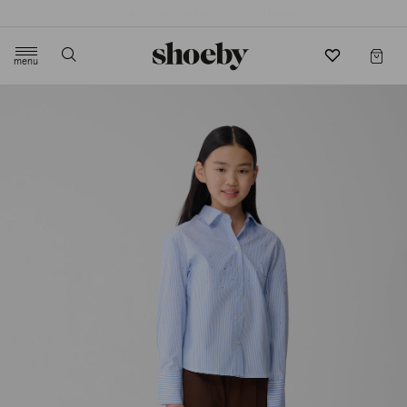
4.5/5 beoordeling door 3807 klanten
menu
label.header.toggle