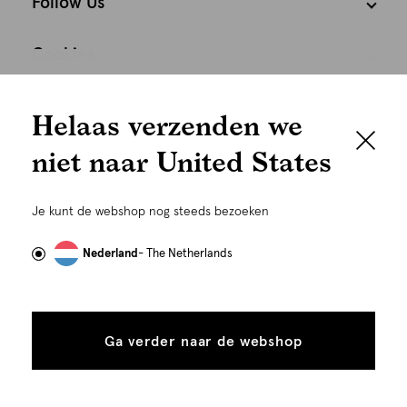
Follow Us
Cookies
We houden het
Nederland
Nederlands
Helaas verzenden we
graag persoonlijk
niet naar United States
Om je de beste gebruikservaring te kunnen bieden,
gebruiken wij cookies en daarmee vergelijkbare
Je kunt de webshop nog steeds bezoeken
technieken zoals link-tracking welke gebruikt worden
om advertenties te personaliseren...
Lees meer
Nederland
- The Netherlands
Alle
Details
©
Alle rechten voorbehouden. Shoeby 2026
cookies
Ga verder naar de webshop
tonen
toestaan
Plaats in winkelmand