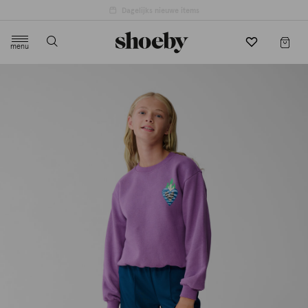
menu
label.header.toggle