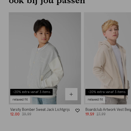
-20% extra vanaf 3 items
-20% extra vanaf 3 items
relaxed fit
relaxed fit
Varsity Bomber Sweat Jack Lichtgrijs
Boardclub Artwork Vest Bei
12.00
39.99
19.59
27.99