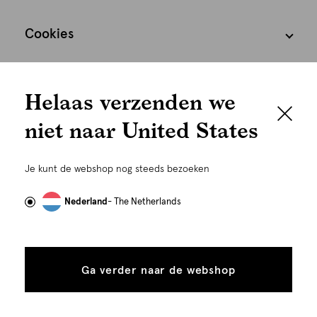
Cookies
We houden het
Nederland
Nederlands
Helaas verzenden we
graag persoonlijk
niet naar United States
Om je de beste gebruikservaring te kunnen bieden,
gebruiken wij cookies en daarmee vergelijkbare
Je kunt de webshop nog steeds bezoeken
technieken zoals link-tracking welke gebruikt worden
om advertenties te personaliseren...
Lees meer
Nederland
- The Netherlands
©
Alle rechten voorbehouden. Shoeby 2026
Alle
Details
cookies
Ga verder naar de webshop
tonen
toestaan
Plaats in winkelmand