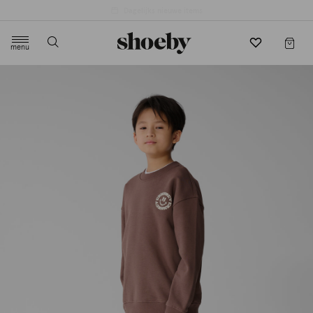
4.5/5 beoordeling door 3807 klanten
menu
label.header.toggle