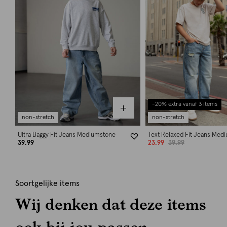
-20% extra vanaf 3 items
non-stretch
non-stretch
Ultra Baggy Fit Jeans Mediumstone
Text Relaxed Fit Jeans Med
39.99
23.99
39.99
Soortgelijke items
Wij denken dat deze items
ook bij jou passen