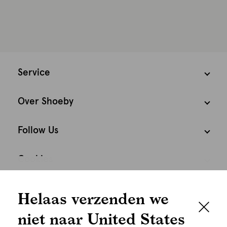
Service
Over Shoeby
Follow Us
Cookies
We houden het
Nederland
Nederlands
Helaas verzenden we
graag persoonlijk
niet naar United States