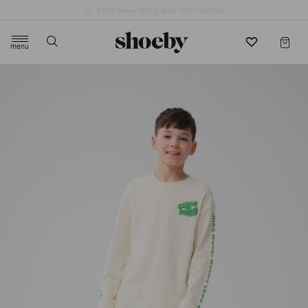
4.5/5 beoordeling door 3807 klanten
menu
label.header.toggle