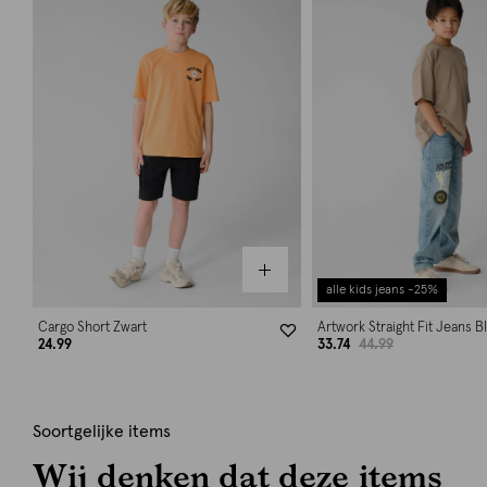
alle kids jeans -25%
Cargo Short Zwart
Artwork Straight Fit Jeans B
24.99
33.74
44.99
Soortgelijke items
Wij denken dat deze items