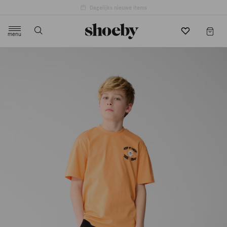
menu
label.header.toggle