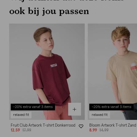
ook bij jou passen
-20% extra vanaf 3 items
-20% extra vanaf 3 items
relaxed fit
relaxed fit
Fruit Club Artwork T-shirt Donkerrood
Bloom Artwork T-shirt Zand
12.59
17.99
8.99
14.99