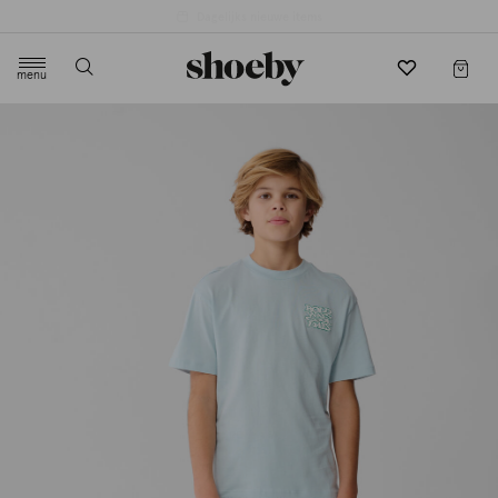
4.5/5 beoordeling door 3807 klanten
menu
label.header.toggle