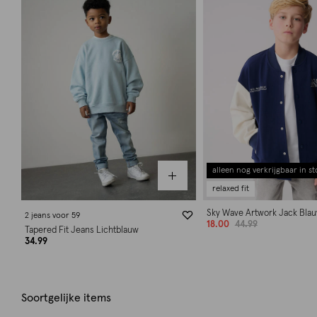
alleen nog verkrijgbaar in st
relaxed fit
Sky Wave Artwork Jack Bla
2 jeans voor 59
18.00
44.99
Tapered Fit Jeans Lichtblauw
34.99
Soortgelijke items