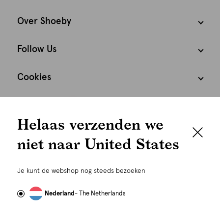
Over Shoeby
Follow Us
Cookies
We houden het
Nederland
Nederlands
Helaas verzenden we
graag persoonlijk
niet naar United States
Om je de beste gebruikservaring te kunnen bieden,
gebruiken wij cookies en daarmee vergelijkbare
Je kunt de webshop nog steeds bezoeken
technieken zoals link-tracking welke gebruikt worden
om advertenties te personaliseren...
Lees meer
Nederland
- The Netherlands