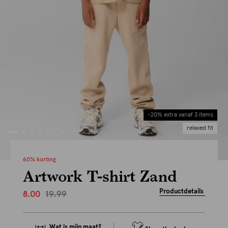
-20% extra vanaf 3 items
relaxed fit
60% korting
Artwork T-shirt Zand
Productdetails
19.99
8.00
Wat is mijn maat?