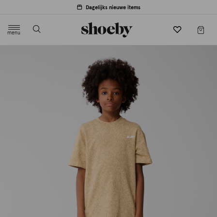
Dagelijks nieuwe items
menu
label.header.toggle