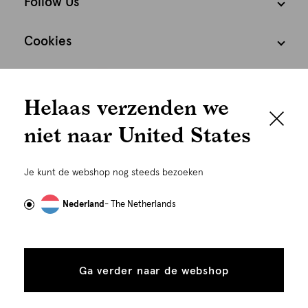
Follow Us
Cookies
We houden het
Nederland
Nederlands
Helaas verzenden we
graag persoonlijk
niet naar United States
Om je de beste gebruikservaring te kunnen bieden,
gebruiken wij cookies en daarmee vergelijkbare
Je kunt de webshop nog steeds bezoeken
technieken zoals link-tracking welke gebruikt worden
om advertenties te personaliseren...
Lees meer
Nederland
- The Netherlands
©
Alle rechten voorbehouden. Shoeby 2026
Alle
Details
cookies
Ga verder naar de webshop
tonen
toestaan
Plaats in winkelmand