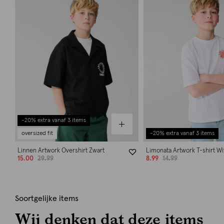
-20% extra vanaf 3 items
oversized fit
-20% extra vanaf 3 items
Linnen Artwork Overshirt Zwart
Limonata Artwork T-shirt Wi
15.00
29.99
8.99
14.99
Soortgelijke items
Wij denken dat deze items