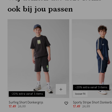
ook bij jou passen
-20% extra vanaf 3 items
-20% extra vanaf 3 items
loose fit
Surfing Short Donkergrijs
Sporty Stripe Short Donker
17.49
24.99
17.49
24.99