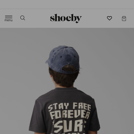
4.5/5 beoordeling door 3807 klanten
menu
label.header.toggle