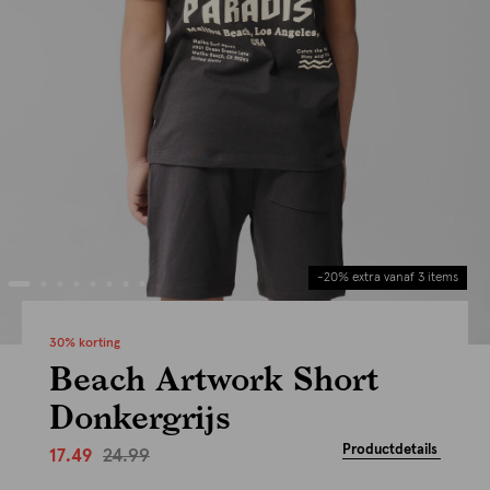
-20% extra vanaf 3 items
30% korting
Beach Artwork Short
Donkergrijs
Productdetails
24.99
17.49