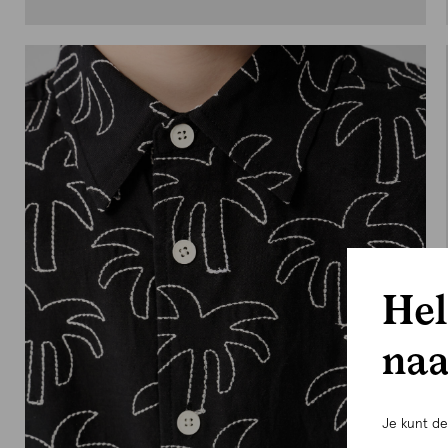
Hel
naa
Je kunt d