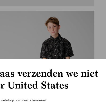
aas verzenden we niet
r United States
e webshop nog steeds bezoeken