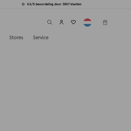
4.5/5 beoordeling door 3807 klanten
label.header.toggle
s
Stores
Service