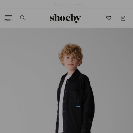
4.5/5 beoordeling door 3807 klanten
menu
label.header.toggle