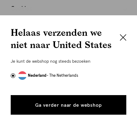
Cookies
We houden het
Nederland
Nederlands
Helaas verzenden we
graag persoonlijk
niet naar United States
Om je de beste gebruikservaring te kunnen bieden,
gebruiken wij cookies en daarmee vergelijkbare
Je kunt de webshop nog steeds bezoeken
technieken zoals link-tracking welke gebruikt worden
om advertenties te personaliseren...
Lees meer
Nederland
- The Netherlands
Alle
Details
©
Alle rechten voorbehouden. Shoeby 2026
cookies
Ga verder naar de webshop
tonen
toestaan
Plaats in winkelmand