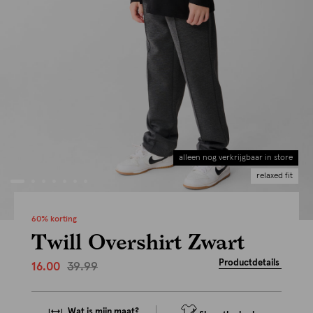
alleen nog verkrijgbaar in store
relaxed fit
60% korting
Twill Overshirt Zwart
Productdetails
39.99
16.00
Wat is mijn maat?