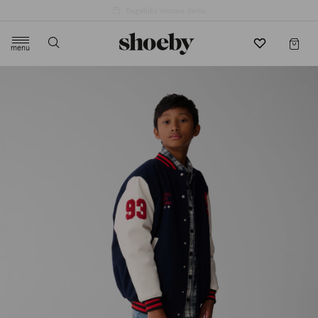
menu
label.header.toggle