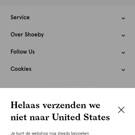
Service
Over Shoeby
Follow Us
Cookies
Nederland
Nederlands
We houden het
Helaas verzenden we
graag persoonlijk
niet naar United States
Om je de beste gebruikservaring te kunnen bieden,
gebruiken wij cookies en daarmee vergelijkbare
Je kunt de webshop nog steeds bezoeken