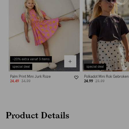
-20% extra vanaf 3 items
special deal
special deal
Palm Print Mini Jurk Roze
Polkadot Mini Rok Gebroken
24.49
34.99
24.99
29.99
Product Details