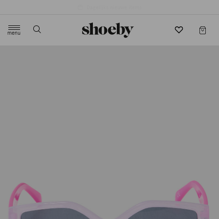
4.5/5 beoordeling door 3807 klanten
menu
label.header.toggle