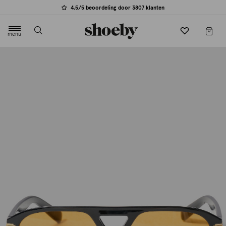
4.5/5 beoordeling door 3807 klanten
menu
label.header.toggle