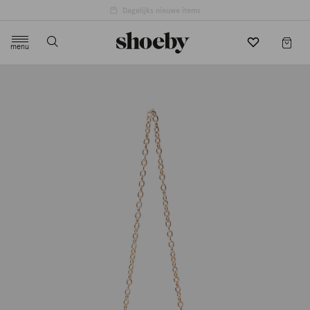
Dagelijks nieuwe items
menu
label.header.toggle