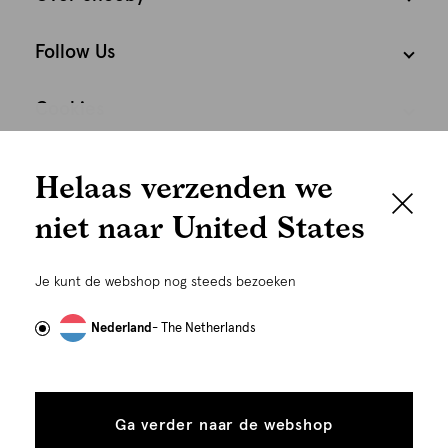
Follow Us
Cookies
We houden het
Nederland
Nederlands
Helaas verzenden we
graag persoonlijk
niet naar United States
Om je de beste gebruikservaring te kunnen bieden,
gebruiken wij cookies en daarmee vergelijkbare
Je kunt de webshop nog steeds bezoeken
technieken zoals link-tracking welke gebruikt worden
om advertenties te personaliseren...
Lees meer
Nederland
- The Netherlands
Alle
Details
©
Alle rechten voorbehouden. Shoeby 2026
cookies
Ga verder naar de webshop
tonen
toestaan
Plaats in winkelmand