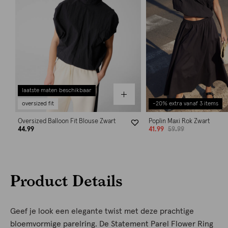
laatste maten beschikbaar
oversized fit
-20% extra vanaf 3 items
Oversized Balloon Fit Blouse Zwart
Poplin Maxi Rok Zwart
44.99
41.99
59.99
Product Details
Geef je look een elegante twist met deze prachtige
bloemvormige parelring. De Statement Parel Flower Ring