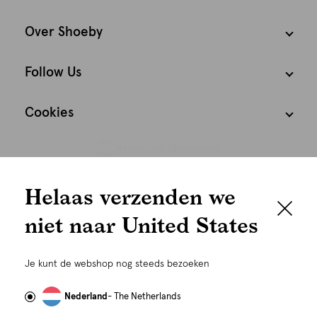
Over Shoeby
Follow Us
Cookies
Nederland
Nederlands
We houden het
Helaas verzenden we
graag persoonlijk
niet naar United States
Om je de beste gebruikservaring te kunnen bieden,
gebruiken wij cookies en daarmee vergelijkbare
Je kunt de webshop nog steeds bezoeken
technieken zoals link-tracking welke gebruikt worden
om advertenties te personaliseren...
Lees meer
Nederland
- The Netherlands