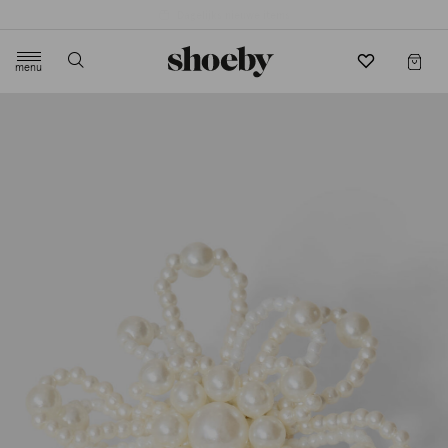
4.5/5 beoordeling door 3807 klanten
menu
label.header.toggle