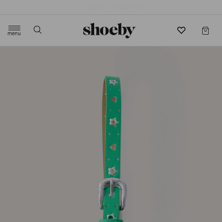
4.5/5 beoordeling door 3807 klanten
menu
label.header.toggle