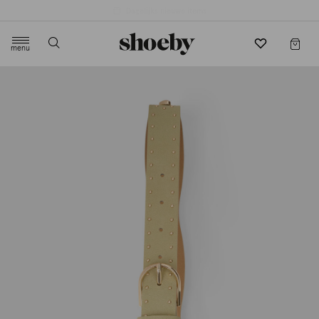
4.5/5 beoordeling door 3807 klanten
menu
label.header.toggle