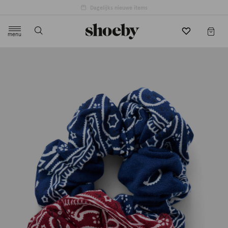
4.5/5 beoordeling door 3807 klanten
menu
label.header.toggle