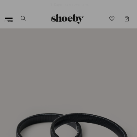
4.5/5 beoordeling door 3807 klanten
menu
label.header.toggle