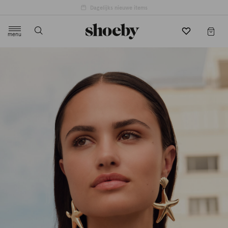
4.5/5 beoordeling door 3807 klanten
menu
label.header.toggle