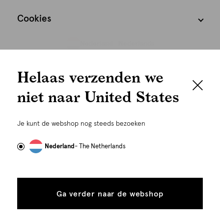
Cookies
Nederland
Nederlands
We houden het
Helaas verzenden we
graag persoonlijk
niet naar United States
Om je de beste gebruikservaring te kunnen bieden,
gebruiken wij cookies en daarmee vergelijkbare
Je kunt de webshop nog steeds bezoeken
technieken zoals link-tracking welke gebruikt worden
om advertenties te personaliseren...
Lees meer
Nederland
- The Netherlands
©
Alle rechten voorbehouden. Shoeby 2026
Alle
Details
cookies
Ga verder naar de webshop
tonen
toestaan
Plaats in winkelmand