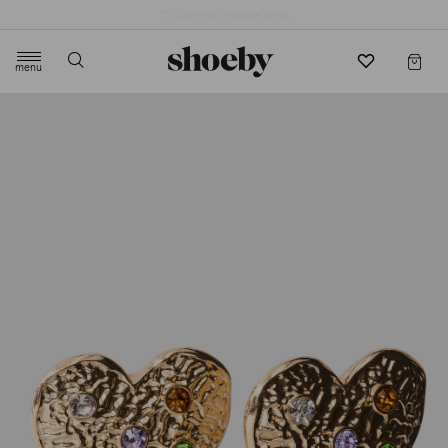
4.5/5 beoordeling door 3807 klanten
menu
label.header.toggle