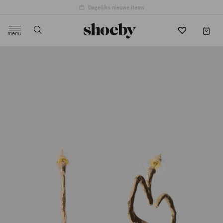
Dagelijks nieuwe items
menu
label.header.toggle