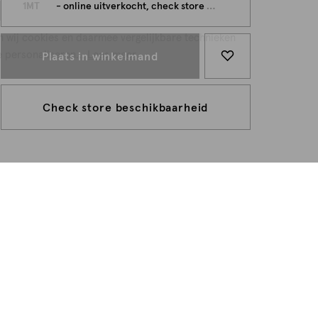
persoonlijk
1MT
- online uitverkocht, check store beschikbaarheid
n wij cookies en daarmee vergelijkbare technieken
e personaliseren...
Lees meer
Plaats in winkelmand
Check store beschikbaarheid