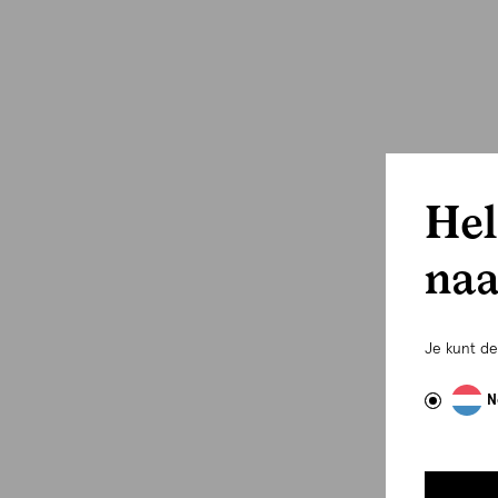
Hel
naa
Je kunt d
N