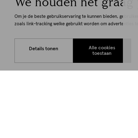
We houden het graag 
Om je de beste gebruikservaring te kunnen bieden, gebruike
zoals link-tracking welke gebruikt worden om advertenties t
Alle cookies
Details tonen
toestaan