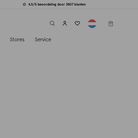
4.5/5 beoordeling door 3807 klanten
label.header.toggle
s
Stores
Service