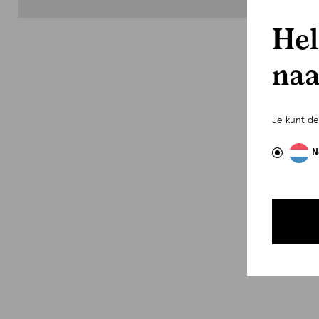
Hel
naa
Je kunt d
N