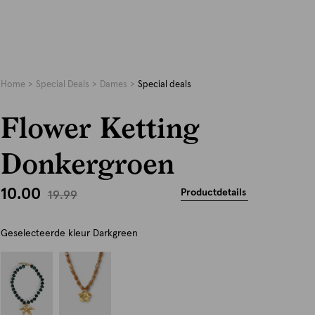
Home
Special Deals
Dames
Special deals
Flower Ketting
Donkergroen
10.00
Productdetails
19.99
Geselecteerde kleur
Darkgreen